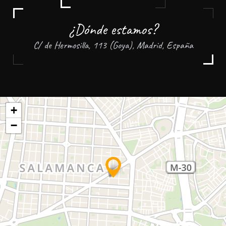
¿Dónde estamos?
C/ de Hermosilla, 113 (Goya), Madrid, España
+
−